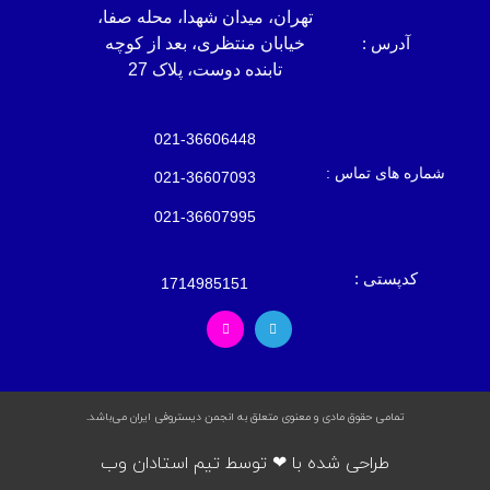
تهران، میدان شهدا، محله صفا،
آدرس :
خیابان منتظری، بعد از کوچه
تابنده دوست، پلاک 27
021-36606448
شماره های تماس :
021-36607093
021-36607995
کدپستی :
1714985151
تمامی حقوق مادی و معنوی متعلق به انجمن دیستروفی ایران می‌باشد.
طراحی شده با ❤ توسط تیم استادان وب