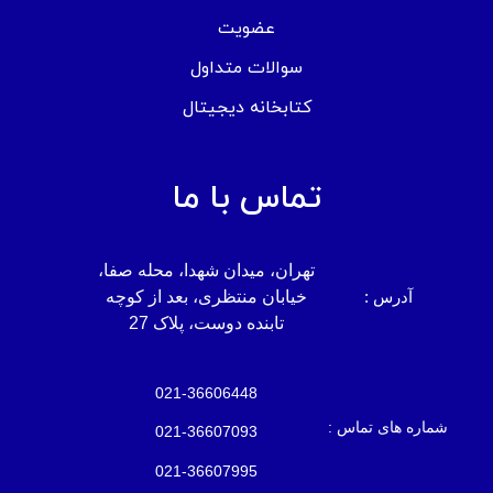
عضویت
سوالات متداول
کتابخانه دیجیتال
تماس با ما
تهران، میدان شهدا، محله صفا،
آدرس :
خیابان منتظری، بعد از کوچه
تابنده دوست، پلاک 27
021-36606448
شماره های تماس :
021-36607093
021-36607995