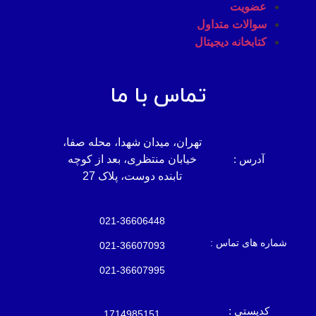
عضویت
سوالات متداول
کتابخانه دیجیتال
تماس با ما
تهران، میدان شهدا، محله صفا،
آدرس :
خیابان منتظری، بعد از کوچه
تابنده دوست، پلاک 27
021-36606448
شماره های تماس :
021-36607093
021-36607995
کدپستی :
1714985151