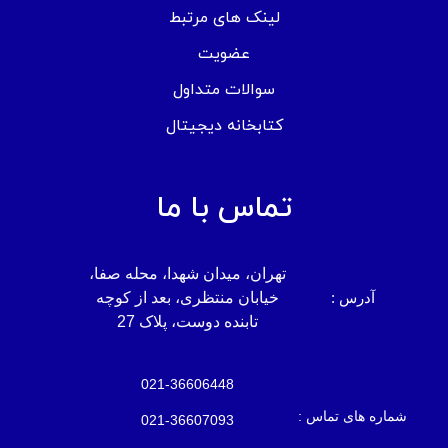
لینک های مرتبط
عضویت
سوالات متداول
کتابخانه دیجیتال
تماس با ما
تهران، میدان شهدا، محله صفا،
آدرس :
خیابان منتظری، بعد از کوچه
تابنده دوست، پلاک 27
021-36606448
شماره های تماس :
021-36607093